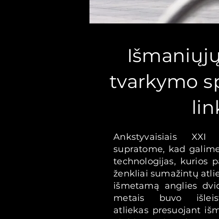
Išmaniųjų
tvarkymo 
lin
Ankstyvaisiais XXI
supratome, kad galime
technologijas, kurios 
ženkliai sumažintų atl
išmetamą anglies dvid
metais buvo išleist
atliekas presuojant išm