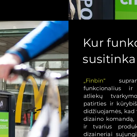
Kur funk
susitinka
„Finbin“
supran
Finbin istorija nuo
funkcionalius ir 
atliekų tvarkym
1945 m.
patirties ir kūry
didžiuojamės, kad 
dizaino komandą, 
 naujos įmonės kelionę, pradėjome būdami maži.
ir tvarius produ
kaus darbo, atkaklumo ir nenumaldomo siekio 
dizaineriai sujung