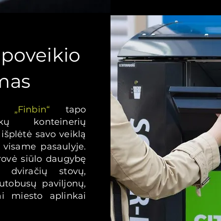
 poveikio
mas
tų
„Finbin“
tapo
ekų konteinerių
išplėtė savo veiklą
 visame pasaulyje.
rovė siūlo daugybę
, dviračių stovų,
utobusų paviljonų,
iai miesto aplinkai