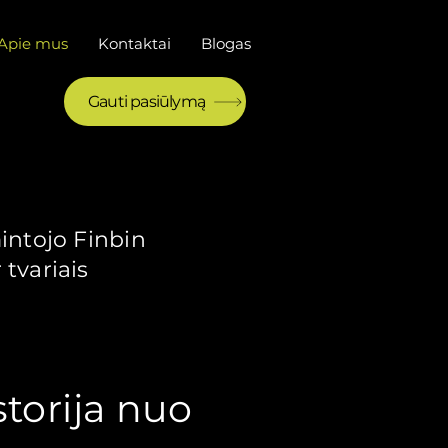
Apie mus
Kontaktai
Blogas
Gauti pasiūlymą
intojo Finbin
 tvariais
storija nuo