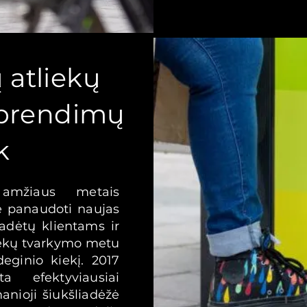
 atliekų
sprendimų
k
 amžiaus metais
 panaudoti naujas
padėtų klientams ir
iekų tvarkymo metu
eginio kiekį. 2017
a efektyviausiai
anioji šiukšliadėžė