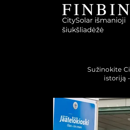
CitySolar išmanioji
šiukšliadėžė
Sužinokite Ci
istoriją