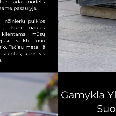
Nuo tada modelis
visame pasaulyje.
inžinierių puikios
ybę kurti naujus
 klientams, mūsų
jusi veikti nuo
io. Tačiau metai iš
klientas, kuris vis
a.
Gamykla Yl
Suo