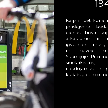
19
Kaip ir bet kurią
Finbin istorija nuo
pradėjome būda
dienos buvo kup
1945 m.
atkaklumo ir 
įgyvendinti mūsų v
m. mažoje met
 naujos įmonės kelionę, pradėjome būdami maži.
Suomijoje. Pirmin
kaus darbo, atkaklumo ir nenumaldomo siekio 
šiuolaikiškus,
ėjo 1945 m. mažoje metalo įmonėje Rytų Suomijo
naudojamus ir g
olaikiškus, patvarius, lengvai naudojamus ir gra
kuriais galėtų naud
dotis visi žmonės.