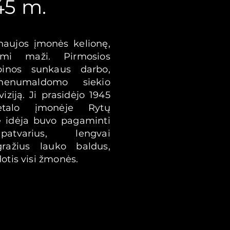
45 m.
 naujos įmonės kelionę,
mi maži. Pirmosios
inos sunkaus darbo,
nenumaldomo siekio
iziją. Ji prasidėjo 1945
alo įmonėje Rytų
 Pirmosios dienos
ė idėja buvo pagaminti
įgyvendinti mūsų
 patvarius, lengvai
je. Pirminė idėja
ražius lauko baldus,
žius lauko baldus,
otis visi žmonės.