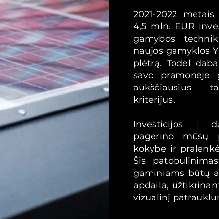
2021-2022 metais
4,5 mln. EUR inve
gamybos technik
naujos gamyklos Yl
plėtrą. Todėl dab
savo pramonėje g
aukščiausius ta
kriterijus.
Investicijos į 
pagerino mūsų p
kokybę ir pralenk
Šis patobulinima
gaminiams būtų at
apdaila, užtikrinan
vizualinį patraukl