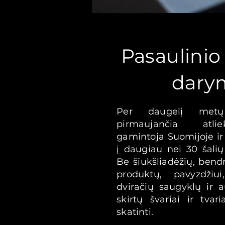
Pasaulinio
dary
Per daugelį me
pirmaujančia atli
gamintoja Suomijoje ir 
į daugiau nei 30 šalių
Be šiukšliadėžių, bend
produktų, pavyzdžiui
dviračių saugyklų ir a
skirtų švariai ir tvar
skatinti.