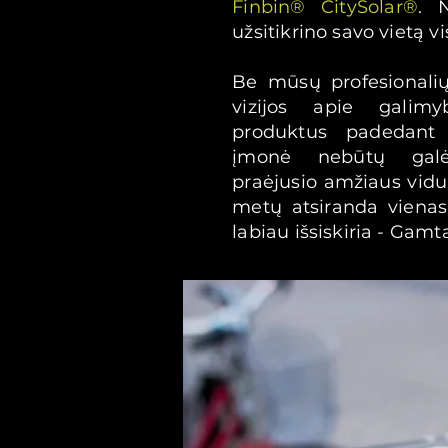
Finbin® CitySolar®
. 
užsitikrino savo vietą 
Be mūsų profesionalių 
vizijos apie galim
produktus padedant
įmonė nebūtų galė
praėjusio amžiaus vidur
metų atsiranda vienas 
labiau išsiskiria - Gamt