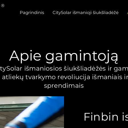
Pagrindinis
CitySolar išmanioji šiukšliadėžė
Apie gamintoją
tySolar išmaniosios šiukšliadėžės ir gam
 - atliekų tvarkymo revoliucija išmaniais ir
sprendimais
Finbin i