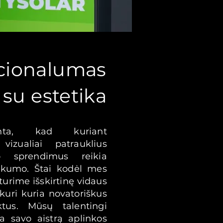
cionalumas
 su estetika
ta, kad kuriant
vizualiai patrauklius
o sprendimus reikia
biškumo. Štai kodėl mes
turime išskirtinę vidaus
kuri kuria novatoriškus
 Pirmosios dienos
ktus. Mūsų talentingi
įgyvendinti mūsų
ia savo aistrą aplinkos