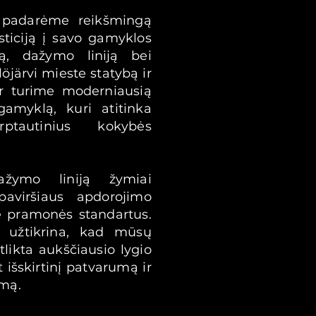
 padarėme reikšmingą
sticiją į savo gamyklos
ą, dažymo liniją bei
öjärvi mieste statybą ir
ar turime moderniausią
amyklą, kuri atitinka
rptautinius kokybės
dažymo liniją žymiai
aviršiaus apdorojimo
ė pramonės standartus.
s užtikrina, kad mūsų
likta aukščiausio lygio
t išskirtinį patvarumą ir
umą.